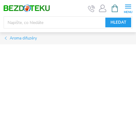
Přejít
NÁKUPNÍ
KOŠÍK
na
obsah
HLEDAT
Aroma difuzéry