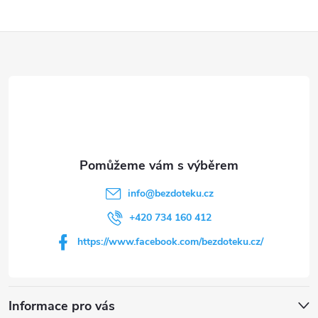
Z
á
p
a
t
info
@
bezdoteku.cz
í
+420 734 160 412
https://www.facebook.com/bezdoteku.cz/
Informace pro vás