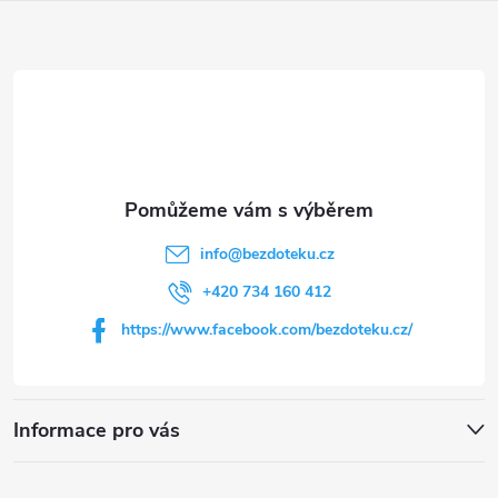
Z
á
p
a
t
info
@
bezdoteku.cz
í
+420 734 160 412
https://www.facebook.com/bezdoteku.cz/
Informace pro vás