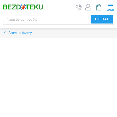
Přejít
NÁKUPNÍ
KOŠÍK
na
obsah
HLEDAT
Aroma difuzéry