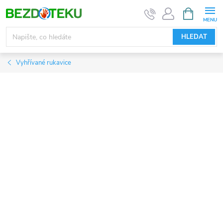
Přejít
NÁKUPNÍ
KOŠÍK
na
obsah
HLEDAT
Vyhřívané rukavice