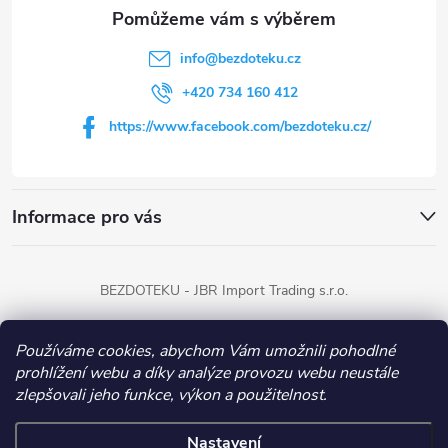
a
t
info
@
bezdoteku.cz
í
+420 734 160 412
https://www.facebook.com/bezdoteku.cz/
Informace pro vás
BEZDOTEKU - JBR Import Trading s.r.o.
Používáme cookies, abychom Vám umožnili pohodlné
Copyright 2026
BEZDOTEKU
. Všechna práva vyhrazena.
prohlížení webu a díky analýze provozu webu neustále
zlepšovali jeho funkce, výkon a použitelnost.
Vytvořil Shoptet
Nastavení