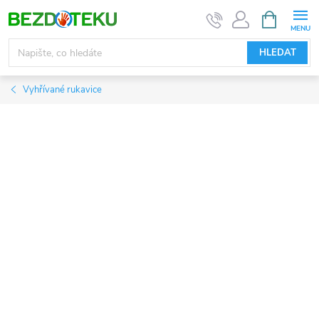
Přejít
NÁKUPNÍ
KOŠÍK
na
obsah
HLEDAT
Vyhřívané rukavice