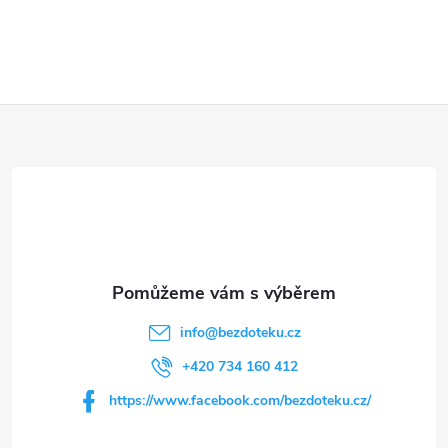
Z
á
p
a
t
info
@
bezdoteku.cz
í
+420 734 160 412
https://www.facebook.com/bezdoteku.cz/