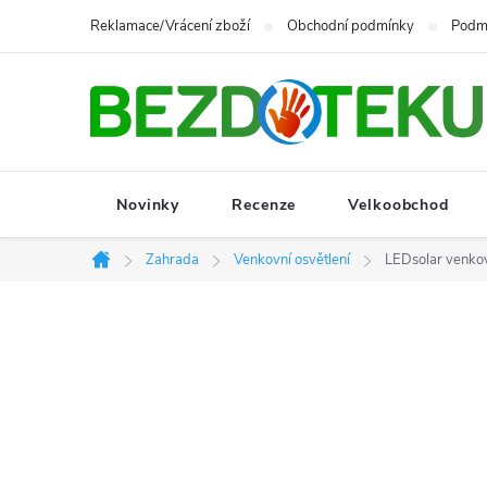
Přejít
Reklamace/Vrácení zboží
Obchodní podmínky
Podmí
na
obsah
Novinky
Recenze
Velkoobchod
Zahrada
Venkovní osvětlení
LEDsolar venkov
Domů