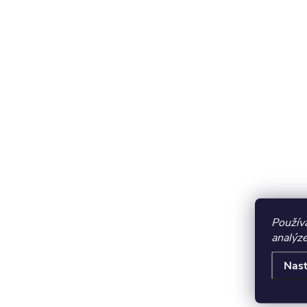
Použív
analýze
Nast