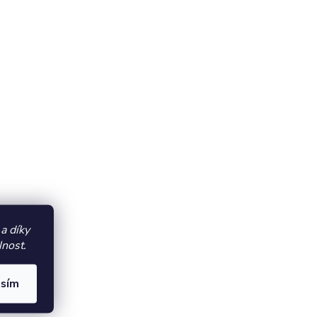
a díky
lnost.
asím