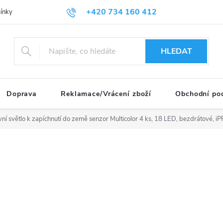
+420 734 160 412
nky ochrany osobních údajů
HLEDAT
Doprava
Reklamace/Vrácení zboží
Obchodní po
ní světlo k zapíchnutí do země senzor Multicolor 4 ks, 18 LED, bezdrátové, i