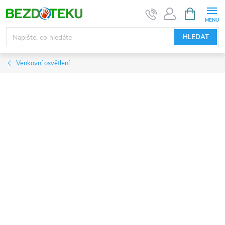
Přejít
NÁKUPNÍ
KOŠÍK
na
obsah
HLEDAT
Venkovní osvětlení