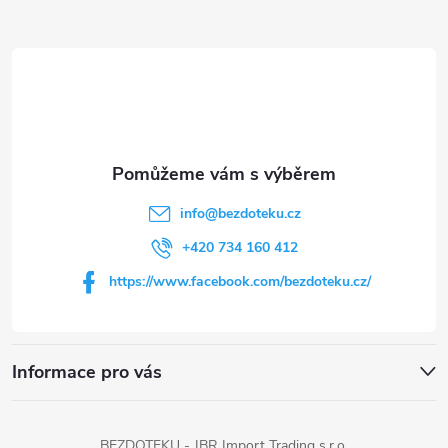
Z
á
p
a
t
info
@
bezdoteku.cz
í
+420 734 160 412
https://www.facebook.com/bezdoteku.cz/
Informace pro vás
BEZDOTEKU - JBR Import Trading s.r.o.