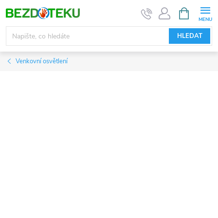
Přejít
NÁKUPNÍ
KOŠÍK
na
obsah
HLEDAT
Venkovní osvětlení