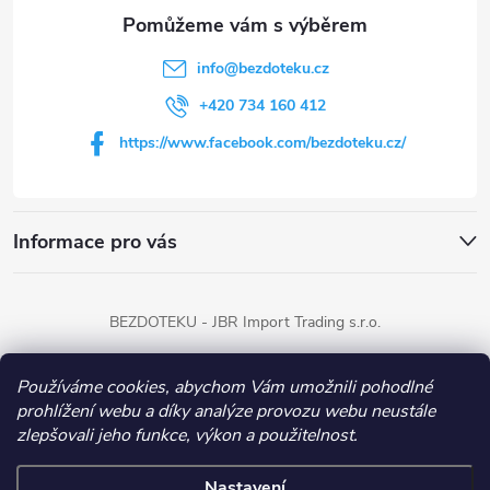
a
t
info
@
bezdoteku.cz
í
+420 734 160 412
https://www.facebook.com/bezdoteku.cz/
Informace pro vás
BEZDOTEKU - JBR Import Trading s.r.o.
Používáme cookies, abychom Vám umožnili pohodlné
Copyright 2026
BEZDOTEKU
. Všechna práva vyhrazena.
prohlížení webu a díky analýze provozu webu neustále
zlepšovali jeho funkce, výkon a použitelnost.
Vytvořil Shoptet
Nastavení