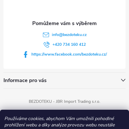
p
a
t
info
@
bezdoteku.cz
í
+420 734 160 412
https://www.facebook.com/bezdoteku.cz/
Informace pro vás
BEZDOTEKU - JBR Import Trading s.r.o.
Používáme cookies, abychom Vám umožnili pohodlné
Copyright 2026
BEZDOTEKU
. Všechna práva vyhrazena.
prohlížení webu a díky analýze provozu webu neustále