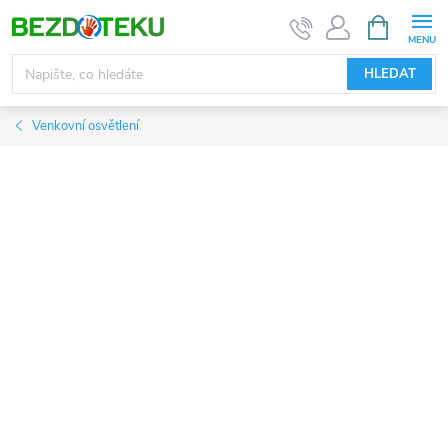
Přejít
NÁKUPNÍ
KOŠÍK
na
obsah
HLEDAT
Venkovní osvětlení