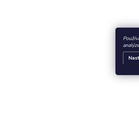
Použív
analýze
Nast