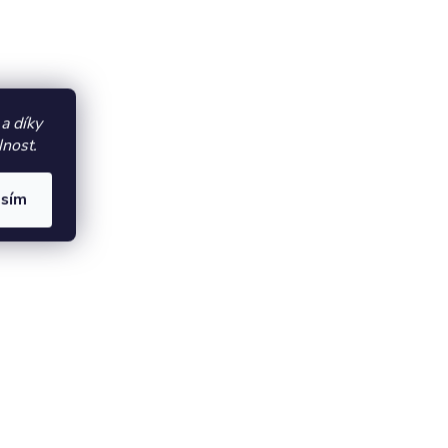
a díky
lnost.
asím