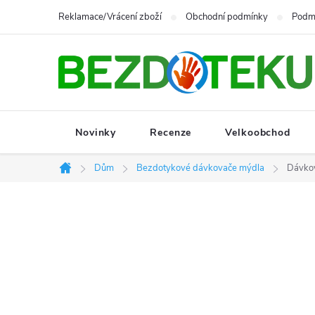
Přejít
Reklamace/Vrácení zboží
Obchodní podmínky
Podmí
na
obsah
Novinky
Recenze
Velkoobchod
Dům
Bezdotykové dávkovače mýdla
Dávko
Domů