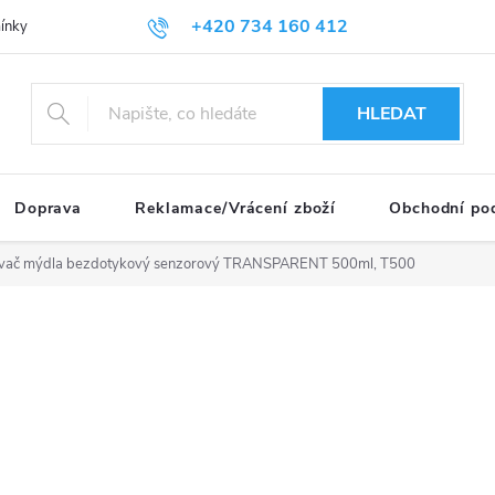
+420 734 160 412
nky ochrany osobních údajů
HLEDAT
Doprava
Reklamace/Vrácení zboží
Obchodní po
vač mýdla bezdotykový senzorový TRANSPARENT 500ml, T500