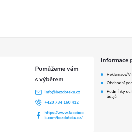
Informace 
Reklamace/Vr
Obchodní po
Podmínky och
info
@
bezdoteku.cz
údajů
+420 734 160 412
https://www.faceboo
k.com/bezdoteku.cz/