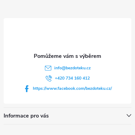
Z
á
p
a
t
info
@
bezdoteku.cz
í
+420 734 160 412
https://www.facebook.com/bezdoteku.cz/
Informace pro vás