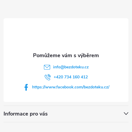
Z
á
p
a
t
info
@
bezdoteku.cz
í
+420 734 160 412
https://www.facebook.com/bezdoteku.cz/
Informace pro vás