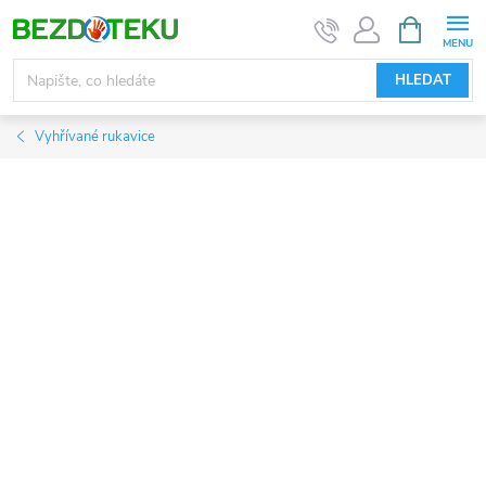
Přejít
NÁKUPNÍ
KOŠÍK
na
obsah
HLEDAT
Vyhřívané rukavice