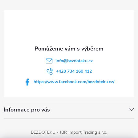
á
p
a
t
info
@
bezdoteku.cz
í
+420 734 160 412
https://www.facebook.com/bezdoteku.cz/
Informace pro vás
BEZDOTEKU - JBR Import Trading s.r.o.