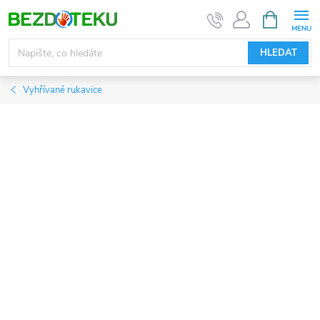
Přejít
NÁKUPNÍ
KOŠÍK
na
obsah
HLEDAT
Vyhřívané rukavice