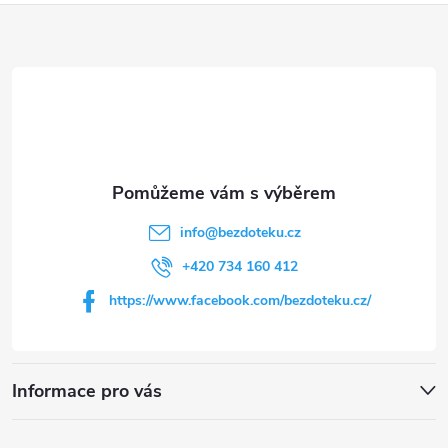
Z
á
p
a
t
info
@
bezdoteku.cz
í
+420 734 160 412
https://www.facebook.com/bezdoteku.cz/
Informace pro vás