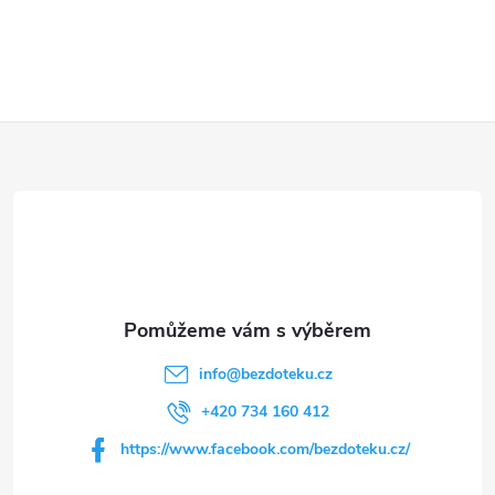
Z
á
p
a
t
info
@
bezdoteku.cz
í
+420 734 160 412
https://www.facebook.com/bezdoteku.cz/