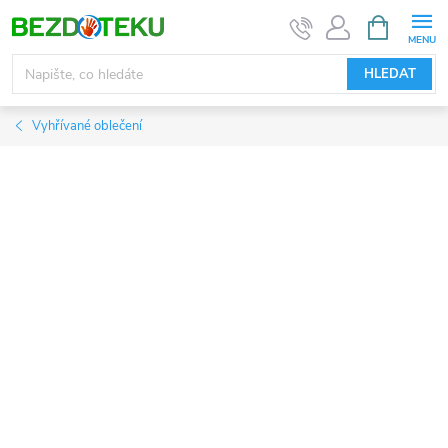
Přejít
NÁKUPNÍ
KOŠÍK
na
obsah
HLEDAT
Vyhřívané oblečení