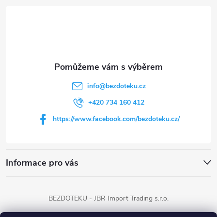
á
p
a
t
info
@
bezdoteku.cz
í
+420 734 160 412
https://www.facebook.com/bezdoteku.cz/
Informace pro vás
BEZDOTEKU - JBR Import Trading s.r.o.