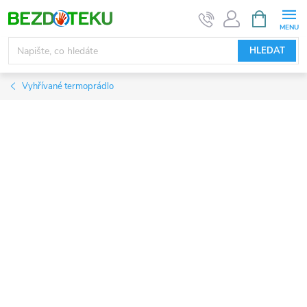
Přejít
NÁKUPNÍ
KOŠÍK
na
obsah
HLEDAT
Vyhřívané termoprádlo