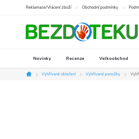
Přejít
Reklamace/Vrácení zboží
Obchodní podmínky
Podmí
na
obsah
Novinky
Recenze
Velkoobchod
Vyhřívané oblečení
Vyhřívané ponožky
Vyhř
Domů