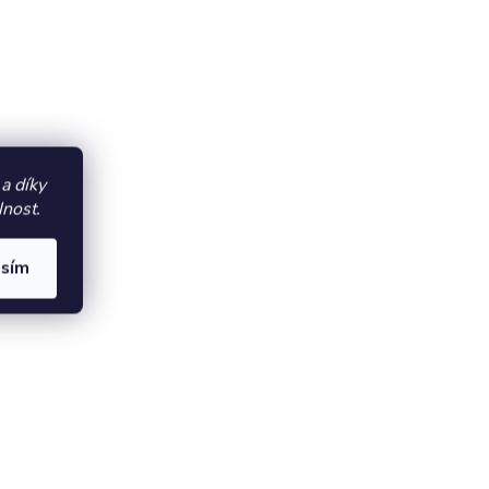
a díky
lnost.
asím