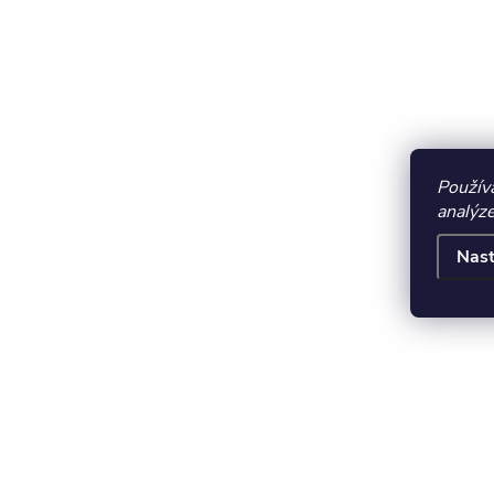
Použív
analýze
Nast