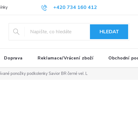
+420 734 160 412
nky ochrany osobních údajů
HLEDAT
Doprava
Reklamace/Vrácení zboží
Obchodní po
ívané ponožky podkolenky Savior BR černé vel. L