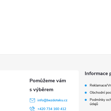
Informace 
Reklamace/Vr
Obchodní po
Podmínky och
info
@
bezdoteku.cz
údajů
+420 734 160 412