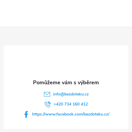
Z
á
p
a
t
info
@
bezdoteku.cz
í
+420 734 160 412
https://www.facebook.com/bezdoteku.cz/