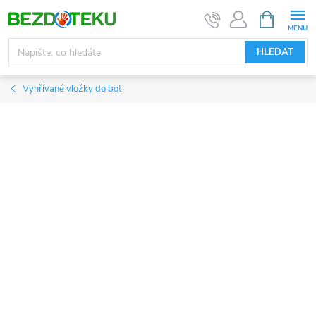
Přejít
NÁKUPNÍ
KOŠÍK
na
obsah
HLEDAT
Vyhřívané vložky do bot