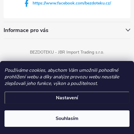
https://www.facebook.com/bezdoteku.cz/
Informace pro vás
BEZDOTEKU - JBR Import Trading s.r.o.
Používáme cookies, abychom Vám umožnili pohodlné
Copyright 2026
BEZDOTEKU
. Všechna práva vyhrazena.
prohlížení webu a díky analýze provozu webu neustále
zlepšovali jeho funkce, výkon a použitelnost.
Vytvořil Shoptet
Nastavení
Souhlasím
Získejte slevu 100 Kč na nákup!