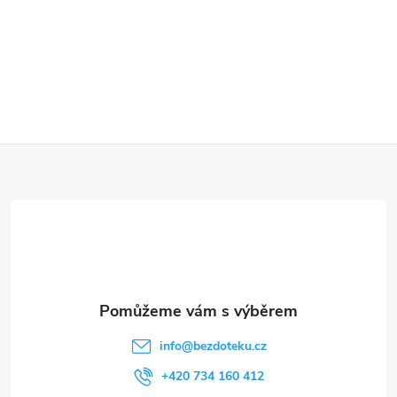
Z
á
p
a
t
info
@
bezdoteku.cz
í
+420 734 160 412