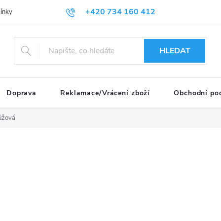
+420 734 160 412
nky ochrany osobních údajů
HLEDAT
Doprava
Reklamace/Vrácení zboží
Obchodní po
ůžová