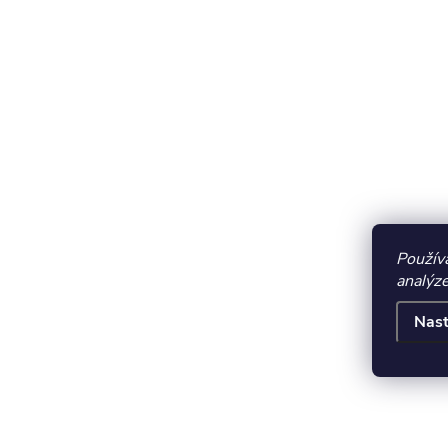
Použív
analýze
Nast