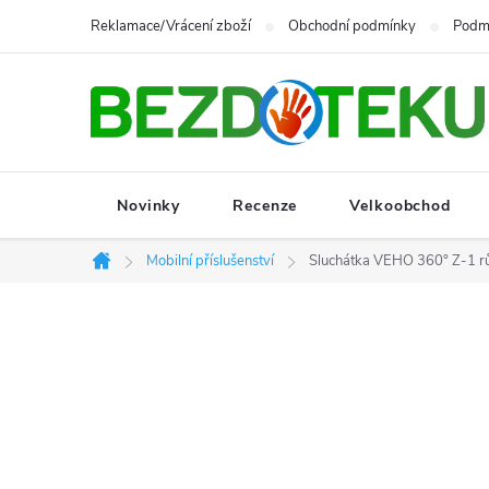
Přejít
Reklamace/Vrácení zboží
Obchodní podmínky
Podmí
na
obsah
Novinky
Recenze
Velkoobchod
Mobilní příslušenství
Sluchátka VEHO 360° Z-1 r
Domů