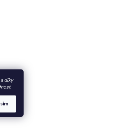
a díky
lnost.
asím