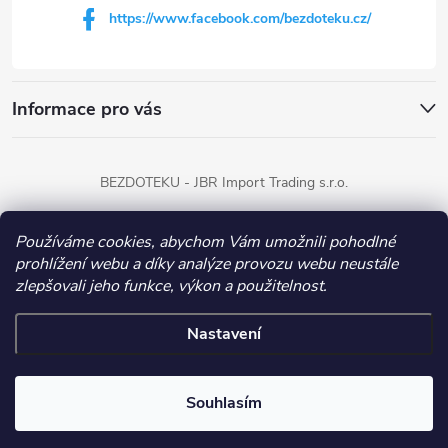
https://www.facebook.com/bezdoteku.cz/
Informace pro vás
BEZDOTEKU - JBR Import Trading s.r.o.
Používáme cookies, abychom Vám umožnili pohodlné
Copyright 2026
BEZDOTEKU
. Všechna práva vyhrazena.
prohlížení webu a díky analýze provozu webu neustále
zlepšovali jeho funkce, výkon a použitelnost.
Vytvořil Shoptet
Nastavení
Souhlasím
Získejte slevu 100 Kč na nákup!