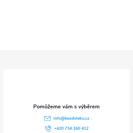
Z
á
p
a
t
info
@
bezdoteku.cz
í
+420 734 160 412