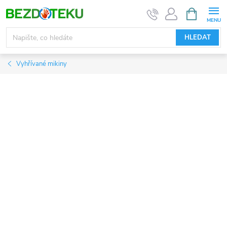
Přejít
NÁKUPNÍ
KOŠÍK
na
obsah
HLEDAT
Vyhřívané mikiny