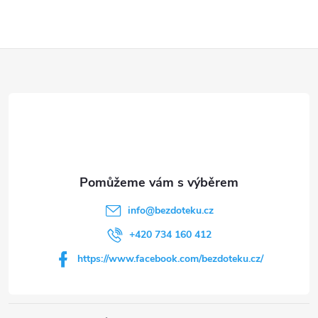
Z
á
p
a
t
info
@
bezdoteku.cz
í
+420 734 160 412
https://www.facebook.com/bezdoteku.cz/